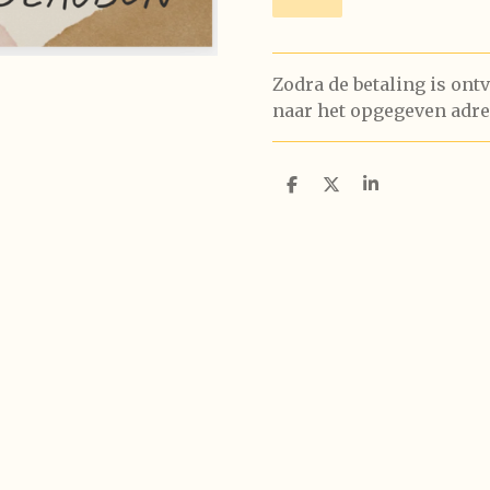
Zodra de betaling is ont
naar het opgegeven adre
D
D
S
e
e
h
l
e
a
e
l
r
n
e