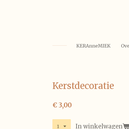
Ga
direct
naar
de
hoofdinhoud
KERAnneMIEK
Ove
Kerstdecoratie
€ 3,00
In winkelwagen