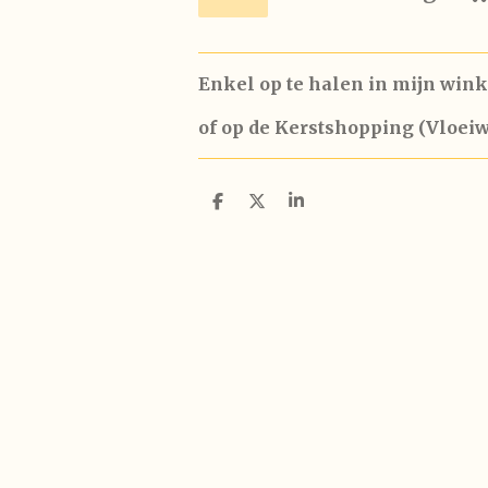
Enkel op te halen in mijn wink
of op de Kerstshopping (Vloei
D
D
S
e
e
h
l
e
a
e
l
r
n
e