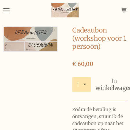
Ga
direct
naar
de
Cadeaubon
hoofdinhoud
(workshop voor 1
persoon)
€ 60,00
In
winkelwage
Zodra de betaling is
ontvangen, stuur ik de
cadeaubon op naar het